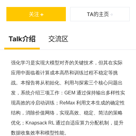
期刊发表论文十余篇。其中，他的成果率先将REINFO
RCE系列算法在"LLM+RL"领域进行大规模应用探索，
关注
TA的主页
相关研究曾获得NeurIPS FITML Workshop Best Pap
er Runner-up、NeurIPS Spotlight、UAI Oral等荣
Talk介绍
交流区
誉。此外，他曾在腾讯AI实验室和字节跳动Seed团队
从事工业界研究实习。
强化学习是实现大模型对齐的关键技术，但其在实际
应用中面临着计算成本高昂和训练过程不稳定等挑
战。本报告将从初始化、利用与探索三个核心问题出
发，系统介绍三项工作：GEM 通过保持输出多样性实
现高效的冷启动训练；ReMax 利用文本生成的确定性
结构，消除价值网络，实现高效、稳定、简洁的策略
优化；Knapsack RL 通过自适应算力分配机制，提升
数据收集效率和模型性能。