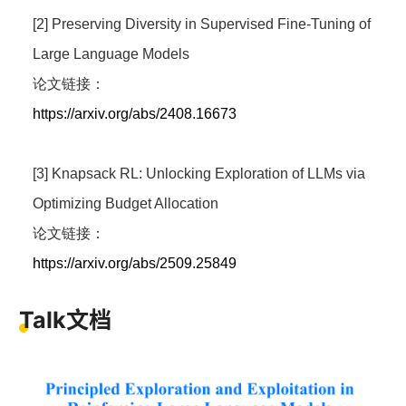
[2] Preserving Diversity in Supervised Fine-Tuning of
Large Language Models
论文链接：
https://arxiv.org/abs/2408.16673
[3] Knapsack RL: Unlocking Exploration of LLMs via
Optimizing Budget Allocation
论文链接：
https://arxiv.org/abs/2509.25849
Talk文档