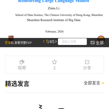
1
/45
全屏
登录
后,查看完整PDF
呱唧
2
分享
精选发言
全部发言